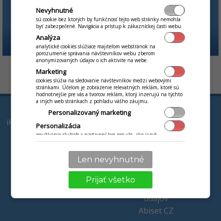
Nevyhnutné
sú cookie bez ktorých by funkčnosť tejto web stránky nemohla
byť zabezpečené. Navigácia a prístup k zákazníckej časti webu.
Analýza
analytické cookies slúžiace majiteľom webstránok na
porozumenie správania návštevníkov webu zberom
anonymizovaných údajov o ich aktivite na webe.
by
Jaroslav Orgoň
Marketing
cookies slúžia na sledovanie návštevníkov medzi webovými
stránkami. Účelom je zobrazenie relevatných reklám, ktoré sú
hodnotnejšie pre vás a tvorcov reklám, ktorý inzerujú na týchto
a iných web stránkach z pohľadu vášho záujmu.
PRODUKTY
VZDIALENÁ POMOC
Personalizovaný marketing
iKelp Pokladňa a Sklad
VIAC
Personalizácia
iKelp POS Mobile
používanie služieb a nastavení len pre vás, ako jazyk,
Kontakty
komunikácia textová s obchodníkom, technikom.
iKelp Jedáleň
Partneri SK
Podpora
Len nevyhnutné
Náš tím
Staňte sa partnerom
Prijať všetko
Ochrana osobných
údajov
Abiset CZ