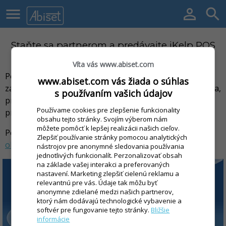



Staňte sa partnerom a predávajte iKelp POS
Mobile
Víta vás www.abiset.com
Pozrite si úvodný webinár z roku 2016, kde sa dozviete
www.abiset.com vás žiada o súhlas
základné vlastnosti a v čom je iKelp POS Mobile jednotka,
s používaním vašich údajov
prečo sa oplatí predávať. Ďalej aplikáciu rozširujeme a
Používame cookies pre zlepšenie funkcionality
pridávame nové funkcionality.
obsahu tejto stránky. Svojím výberom nám
môžete pomôcť k lepšej realizácii našich cieľov.
Po zhliadnutí videa nás kontaktujte na
Zlepšiť používanie stránky pomocou analytických
obchod(at)ikelp.sk
.
nástrojov pre anonymné sledovania používania
jednotlivých funkcionalít. Perzonalizovať obsah
na základe vašej interakci a preferovaných
nastavení. Marketing zlepšiť cielenú reklamu a
relevantnú pre vás. Údaje tak môžu byť
anonymne zdielané medzi našich partnerov,
ktorý nám dodávajú technologické vybavenie a
softvér pre fungovanie tejto stránky.
Bližšie
informácie