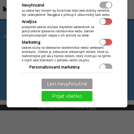
Nevyhnutné
sú cookie bez ktorých by funkčnosť tejto web stránky nemohla
byť zabezpečené. Navigácia a prístup k zákazníckej časti webu.
Analýza
PRODUKTY
VZDIALENÁ POMOC
analytické cookies slúžiace majiteľom webstránok na
porozumenie správania návštevníkov webu zberom
anonymizovaných údajov o ich aktivite na webe.
iKelp Pokladňa a Sklad
VIAC
Marketing
iKelp POS Mobile
Kontakty
cookies slúžia na sledovanie návštevníkov medzi webovými
iKelp Jedáleň
stránkami. Účelom je zobrazenie relevatných reklám, ktoré sú
Partneri SK
hodnotnejšie pre vás a tvorcov reklám, ktorý inzerujú na týchto
Podpora
Náš tím
a iných web stránkach z pohľadu vášho záujmu.
Personalizovaný marketing
Staňte sa partnerom
Personalizácia
Ochrana osobných
používanie služieb a nastavení len pre vás, ako jazyk,
údajov
Len nevyhnutné
komunikácia textová s obchodníkom, technikom.
Abiset CZ
Prijať všetko
© 2009 - 2026 Abiset s.r.o. | powered by
iKelp