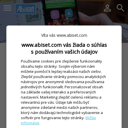



Vzdialená pomoc
Víta vás www.abiset.com
www.abiset.com vás žiada o súhlas
Abiset Pomoc, upozornenie, služba je platená podľa Vám
s používaním vašich údajov
prideleného cenníka, alebo podľa všeobecne platných
Používame cookies pre zlepšenie funkcionality
podmienok.
obsahu tejto stránky. Svojím výberom nám
môžete pomôcť k lepšej realizácii našich cieľov.
Zlepšiť používanie stránky pomocou analytických
Abiset Pomoc Splash
nástrojov pre anonymné sledovania používania
jednotlivých funkcionalít. Perzonalizovať obsah
na základe vašej interakci a preferovaných
nastavení. Marketing zlepšiť cielenú reklamu a
relevantnú pre vás. Údaje tak môžu byť
anonymne zdielané medzi našich partnerov,
ktorý nám dodávajú technologické vybavenie a
softvér pre fungovanie tejto stránky.
Bližšie
Telefonické kontakty nájdete na stránke
Podpora
.
informácie