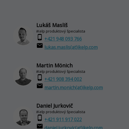
Lukáš Masliš
iKelp produktový špecialista
phone_android
+421 948 093 766
email
lukas.maslis(at)ikelp.com
Martin Mönich
iKelp produktový špecialista
phone_android
+421 908 394 002
email
martin.monich(at)ikelp.com
Daniel Jurkovič
iKelp produktový špecialista
phone_android
+421 911 917 022
email
daniel.jurkovic(at)ikelp.com