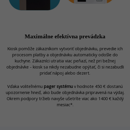
Maximálne efektívna prevádzka
Kiosk pomôže zákazníkom vytvoriť objednávku, prevedie ich
procesom platby a objednávku automaticky odošle do
kuchyne.
Zákazníci utratia viac peňazí, než pri bežnej
objednávke - kiosk sa nikdy nezabudne opýtať, či si nezabudli
pridať nápoj alebo dezert.
Vďaka voliteľnému
pager systému
v hodnote 450 € dostanú
upozornenie hneď, ako bude objednávka pripravená na výdaj.
Okrem podpory tržieb navyše u
šetríte viac ako 1400 € každý
mesiac
*.