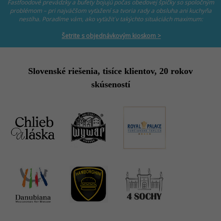
Fastfoodové prevádzky a bufety bojujú počas obedovej špičky so spoločným
problémom – pri najväčšom vyťažení sa tvoria rady a obsluha ani kuchyňa
nestíha. Poradíme vám, ako vyťažiť v takýchto situáciách maximum:
Šetrite s objednávkovým kioskom >
Slovenské riešenia, tisíce klientov, 20 rokov
skúseností