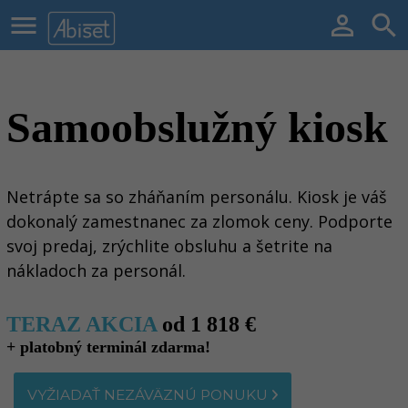



Samoobslužný kiosk
Netrápte sa so zháňaním personálu. Kiosk je váš
dokonalý zamestnanec za zlomok ceny. Podporte
svoj predaj, zrýchlite obsluhu a šetrite na
nákladoch za personál.
TERAZ AKCIA
od 1 818 €
+ platobný terminál zdarma!
VYŽIADAŤ NEZÁVÄZNÚ PONUKU