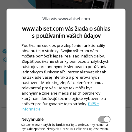
Víta vás www.abiset.com
www.abiset.com vás žiada o súhlas
s používaním vašich údajov
Používame cookies pre zlepšenie funkcionality
obsahu tejto stránky. Svojím výberom nám
JEDNORAZOVÝ NÁKUP:
verified
môžete pomôcť k lepšej realizácii našich cieľov.
Kiosk DSOK 06:
1 818 €
+ terminál zdarma
Zlepšiť používanie stránky pomocou analytických
nástrojov pre anonymné sledovania používania
jednotlivých funkcionalít. Perzonalizovať obsah
na základe vašej interakci a preferovaných
VYŽIADAŤ NEZÁVÄZNÚ PONUKU
nastavení. Marketing zlepšiť cielenú reklamu a
relevantnú pre vás. Údaje tak môžu byť
anonymne zdielané medzi našich partnerov,
ktorý nám dodávajú technologické vybavenie a
softvér pre fungovanie tejto stránky.
Bližšie
informácie
Nevyhnutné
sú cookie bez ktorých by funkčnosť tejto web stránky nemohla
byť zabezpečené. Navigácia a prístup k zákazníckej časti webu.