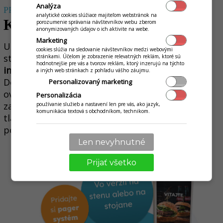
Analýza
PRISP
ÔSOBÍ SA PRIESTORU
analytické cookies slúžiace majiteľom webstránok na
Kiosk DSOK 07
porozumenie správania návštevníkov webu zberom
anonymizovaných údajov o ich aktivite na webe.
Marketing
Univerzálny kiosk, ktorý sa vďaka inštalácii na
cookies slúžia na sledovanie návštevníkov medzi webovými
stenu alebo na stojan dokonale
prispôsobí
stránkami. Účelom je zobrazenie relevatných reklám, ktoré sú
hodnotnejšie pre vás a tvorcov reklám, ktorý inzerujú na týchto
individuálnym potrebám každého priestoru
.
a iných web stránkach z pohľadu vášho záujmu.
Dotykový 21.5" displej zabezpečuje rýchle
Personalizovaný marketing
ovládanie a skracuje čakacie doby. Súčasťou
Personalizácia
zariadenia je integrovaný terminál a rýchla
používanie služieb a nastavení len pre vás, ako jazyk,
komunikácia textová s obchodníkom, technikom.
tlačiareň na okamžité vydávanie účteniek a
potvrdení.
Len nevyhnutné
Prijať všetko