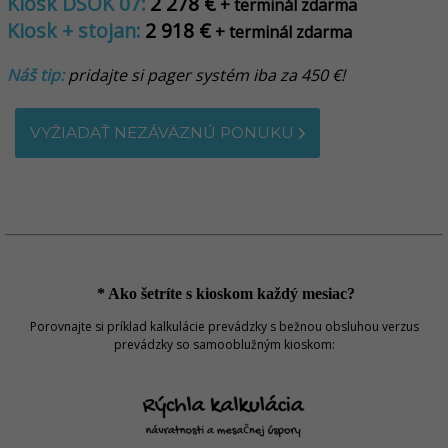
Kiosk DSOK 07:
2 278 €
+ terminál zdarma
Kiosk + stojan:
2 918 €
+ terminál zdarma
Náš tip:
pridajte si pager systém iba za 450 €!
VYŽIADAŤ NEZÁVÄZNÚ PONUKU
* Ako šetríte s kioskom každý mesiac?
Porovnajte si príklad kalkulácie prevádzky s bežnou obsluhou verzus
prevádzky so samooblužným kioskom: