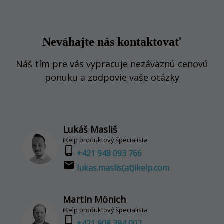
Neváhajte nás kontaktovať
Náš tím pre vás vypracuje nezáväznú cenovú
ponuku a zodpovie vaše otázky
Lukáš Masliš
iKelp produktový špecialista
phone_android
+421 948 093 766
email
lukas.maslis(at)ikelp.com
Martin Mönich
iKelp produktový špecialista
phone_android
+421 908 394 002