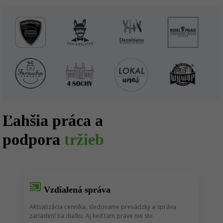
Ľahšia práca a
podpora
tržieb
cast_connected
Vzdialená správa
Aktualizácia cenníka, sledovanie prevádzky a správa
zariadení na diaľku. Aj keď tam práve nie ste.