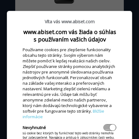
od 0 - 24 €
mesačne
Víta vás www.abiset.com
podľa výšky obratu kartou
www.abiset.com vás žiada o súhlas
s používaním vašich údajov
Používame cookies pre zlepšenie funkcionality
MÁM ZÁUJEM
obsahu tejto stránky. Svojím výberom nám
môžete pomôcť k lepšej realizácii našich cieľov.
Zlepšiť používanie stránky pomocou analytických
nástrojov pre anonymné sledovania používania
jednotlivých funkcionalít. Perzonalizovať obsah
na základe vašej interakci a preferovaných
nastavení. Marketing zlepšiť cielenú reklamu a
ALL-IN-ONE POKLADŇA
relevantnú pre vás. Údaje tak môžu byť
anonymne zdielané medzi našich partnerov,
All-in-one P3MIX
ktorý nám dodávajú technologické vybavenie a
softvér pre fungovanie tejto stránky.
Bližšie
informácie
Nevyhnutné
sú cookie bez ktorých by funkčnosť tejto web stránky nemohla
byť zabezpečené. Navigácia a prístup k zákazníckej časti webu.