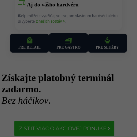
devices
Aj do vášho hardvéru
iKelp môžete využiť aj vo svojom vlastnom hardvéri alebo
si vyberte
z našich zostáv >
.
fastfood
local_mall
dry_cleaning
PRE RETAIL
PRE SLUŽBY
PRE GASTRO
Získajte platobný terminál
zadarmo.
Bez háčikov
.
ZISTIŤ VIAC O AKCIOVEJ PONUKE