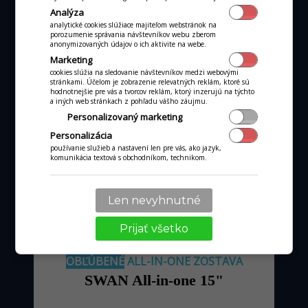
Analýza
analytické cookies slúžiace majiteľom webstránok na
porozumenie správania návštevníkov webu zberom
anonymizovaných údajov o ich aktivite na webe.
Marketing
cookies slúžia na sledovanie návštevníkov medzi webovými
stránkami. Účelom je zobrazenie relevatných reklám, ktoré sú
hodnotnejšie pre vás a tvorcov reklám, ktorý inzerujú na týchto
od 36 €
mesačne
a iných web stránkach z pohľadu vášho záujmu.
Personalizovaný marketing
pri obrate kartou nad tisíc €
Personalizácia
používanie služieb a nastavení len pre vás, ako jazyk,
komunikácia textová s obchodníkom, technikom.
MÁM ZÁUJEM
Len nevyhnutné
Prijať všetko
OBĽÚBENÉ
ALL-IN-ONE ZOSTAVA
SWAN All-in-one 15"