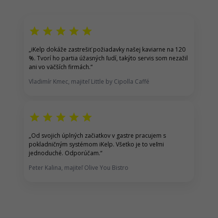
star
star
star
star
star
„
iKelp dokáže zastrešiť p
ožiadavky našej kaviarne na 120
%.
Tvorí ho partia úžasných ľudí, takýto servis som nezažil
ani vo väčších firmách.
“
Vladimír Kmec, majiteľ Little by Cipolla Caffé
star
star
star
star
star
„
Od svojich úplných začiatkov v gastre pracujem s
pokladničným systémom iKelp
. Všetko je to veľmi
jednoduché. Odporúčam.
“
Peter Kalina, majiteľ Olive You Bistro