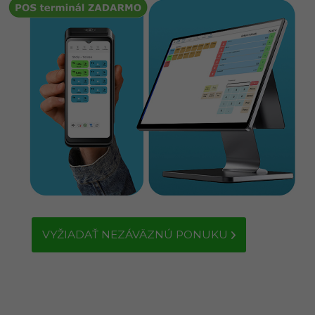
VYŽIADAŤ NEZÁVÄZNÚ PONUKU