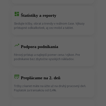
dashboard
Štatistiky a reporty
Sledujte tržby, obrat a trendy v reálnom čase. Výkazy
prístupné odkiaľkoľvek, aj cez mobil a tablet.
trending_up
Podpora podnikania
Férový prístup a najlepší pomer cena / výkon. Pre
podnikanie bez zbytočne vysokých nákladov.
credit_score
Preplácame na 2. deň
Tržby z kariet máte na účte už na druhý pracovný deň.
Poplatok za transakciu od 0,4%.