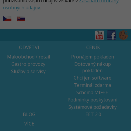
používaniu vašich údajov získate v
Zásadách ochrany
osobných údajov
.
ODVĚTVÍ
CENÍK
Maloobchod / retail
Pronájem pokladen
Gastro provozy
Dotovaný nákup
pokladen
Služby a servisy
Chci jen software
Terminál zdarma
Schéma MIF++
Podmínky poskytování
Systémové požadavky
BLOG
EET 2.0
VÍCE