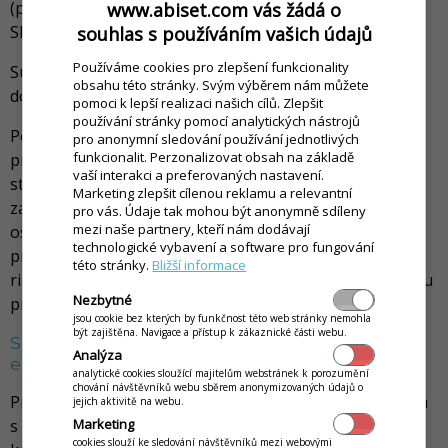
(predovšetkým telefonicky, emailom, prostredníctvom
www.abiset.com vás žádá o
SMS a MMS správ).
souhlas s používáním vašich údajů
Používáme cookies pro zlepšení funkcionality
Súhlas so spracovaním Osobných údajov udeľujem
obsahu této stránky. Svým výběrem nám můžete
dobrovoľne a to na dobu do odvolania tohto súhlasu.
pomoci k lepší realizaci našich cílů. Zlepšit
používání stránky pomocí analytických nástrojů
Poučenie: Tento súhlas môžete kedykoľvek odvolať po
pro anonymní sledování používání jednotlivých
funkcionalit. Perzonalizovat obsah na základě
prihlásení sa na
vaší interakci a preferovaných nastavení.
stránke
https://www.ikelp.com/sk/dashboard
alebo
Marketing zlepšit cílenou reklamu a relevantní
zaslaním žiadosti na adresu
podpora(at)ikelp.sk
. Vaše
pro vás. Údaje tak mohou být anonymně sdíleny
mezi naše partnery, kteří nám dodávají
osobné údaje budú zmazané bezodkladne okrem
technologické vybavení a software pro fungování
prípadov, kedy vymazanie osobných údajov znemožní
této stránky.
Bližší informace
riadne poskytovanie objednaných služieb alebo ochranu
Nezbytné
práv Správcu (napríklad vymáhanie dlžnej sumy).
jsou cookie bez kterých by funkčnost této web stránky nemohla
být zajištěna. Navigace a přístup k zákaznické části webu.
Súhlas so šírením obchodných oznámení
Analýza
elektronickými prostriedkami
analytické cookies sloužící majitelům webstránek k porozumění
chování návštěvníků webu sběrem anonymizovaných údajů o
Prostredníctvom tejto webovej aplikácie týmto súhlasím
jejich aktivitě na webu.
Marketing
s využívaním svojho vyššie uvedeného elektronického
cookies slouží ke sledování návštěvníků mezi webovými