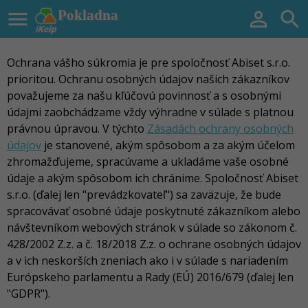

Pokladna


Ochrana vášho súkromia je pre spoločnosť Abiset s.r.o.
prioritou. Ochranu osobných údajov našich zákazníkov
považujeme za našu kľúčovú povinnosť a s osobnými
údajmi zaobchádzame vždy výhradne v súlade s platnou
právnou úpravou. V týchto
Zásadách ochrany osobných
údajov
je stanovené, akým spôsobom a za akým účelom
zhromažďujeme, spracúvame a ukladáme vaše osobné
údaje a akým spôsobom ich chránime. Spoločnosť Abiset
s.r.o. (ďalej len "prevádzkovateľ") sa zaväzuje, že bude
spracovávať osobné údaje poskytnuté zákazníkom alebo
návštevníkom webových stránok v súlade so zákonom č.
428/2002 Z.z. a č. 18/2018 Z.z. o ochrane osobných údajov
a v ich neskorších zneniach ako i v súlade s nariadením
Európskeho parlamentu a Rady (EÚ) 2016/679 (ďalej len
"GDPR").