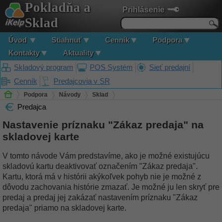
Pokladňa a
Prihlásenie
Sklad
Úvod
Stiahnuť
Cenník
Podpora
Kontakty
Aktuality
Skladový program
POS Systém
Sieť predajní
Cenník
Predajcovia v SR
Podpora
Návody
Sklad
Predajca
Nastavenie príznaku "Zákaz predaja" na skladovej karte
Nastavenie príznaku "Zákaz predaja" na
skladovej karte
V tomto návode Vám predstavíme, ako je možné existujúcu
skladovú kartu deaktivovať označením "Zákaz predaja".
Kartu, ktorá má v histórii akýkoľvek pohyb nie je možné z
dôvodu zachovania histórie zmazať. Je možné ju len skryť pre
predaj a predaj jej zakázať nastavením príznaku "Zákaz
predaja" priamo na skladovej karte.