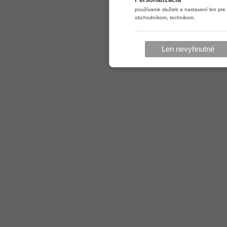
používanie služieb a nastavení len pre
obchodníkom, technikom.
Len nevyhnutné