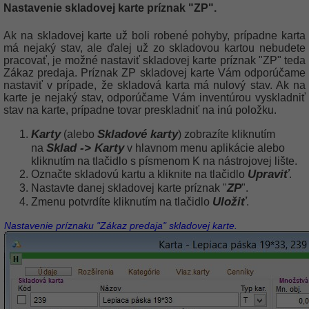
Nastavenie skladovej karte príznak "ZP".
Ak na skladovej karte už boli robené pohyby, prípadne karta
má nejaký stav, ale ďalej už zo skladovou kartou nebudete
pracovať, je možné nastaviť skladovej karte príznak "ZP" teda
Zákaz predaja. Príznak ZP skladovej karte Vám odporúčame
nastaviť v prípade, že skladová karta má nulový stav. Ak na
karte je nejaký stav, odporúčame Vám inventúrou vyskladniť
stav na karte, prípadne tovar preskladniť na inú položku.
Karty
Skladové karty
(alebo
) zobrazíte kliknutím
Sklad -> Karty
na
v hlavnom menu aplikácie alebo
kliknutím na tlačidlo s písmenom K na nástrojovej lište.
Upraviť
Označte skladovú kartu a kliknite na tlačidlo
.
ZP
Nastavte danej skladovej karte príznak "
".
Uložiť
Zmenu potvrdíte kliknutím na tlačidlo
.
Nastavenie príznaku "Zákaz predaja" skladovej karte.