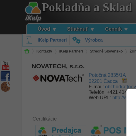
Pokladňa a Sklad
Úvod
Stiahnuť
Cenník
iKelp Partneri
Výrobca
Kontakty
iKelp Partneri
Stredné Slovensko
Žil
NOVATECH, s.r.o.
Potočná 2835/1A
02201 Čadca
E-mail:
obchod(at)nov
Telefón:
+421 414 33
Web URL:
http://www
Certifikácie