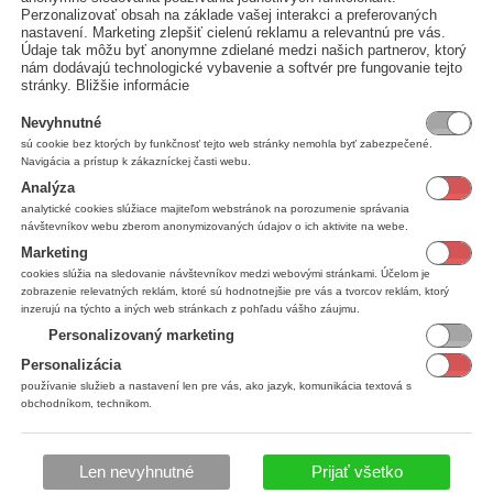
Perzonalizovať obsah na základe vašej interakci a preferovaných
nastavení. Marketing zlepšiť cielenú reklamu a relevantnú pre vás.
Údaje tak môžu byť anonymne zdielané medzi našich partnerov, ktorý
nám dodávajú technologické vybavenie a softvér pre fungovanie tejto
stránky.
Bližšie informácie
Nevyhnutné
sú cookie bez ktorých by funkčnosť tejto web stránky nemohla byť zabezpečené.
Navigácia a prístup k zákazníckej časti webu.
Analýza
analytické cookies slúžiace majiteľom webstránok na porozumenie správania
návštevníkov webu zberom anonymizovaných údajov o ich aktivite na webe.
Marketing
cookies slúžia na sledovanie návštevníkov medzi webovými stránkami. Účelom je
zobrazenie relevatných reklám, ktoré sú hodnotnejšie pre vás a tvorcov reklám, ktorý
inzerujú na týchto a iných web stránkach z pohľadu vášho záujmu.
Personalizovaný marketing
Personalizácia
používanie služieb a nastavení len pre vás, ako jazyk, komunikácia textová s
obchodníkom, technikom.
Len nevyhnutné
Prijať všetko