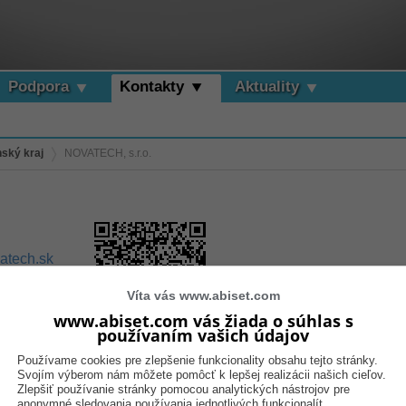
Podpora
Kontakty
Aktuality
inský kraj
NOVATECH, s.r.o.
atech.sk
3 400
.novatech.sk/
Víta vás www.abiset.com
www.abiset.com vás žiada o súhlas s
používaním vašich údajov
Používame cookies pre zlepšenie funkcionality obsahu tejto stránky.
Svojím výberom nám môžete pomôcť k lepšej realizácii našich cieľov.
Zlepšiť používanie stránky pomocou analytických nástrojov pre
anonymné sledovania používania jednotlivých funkcionalít.