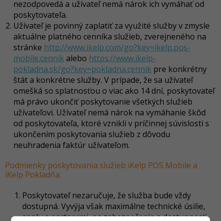
nezodpovedá a užívateľ nemá nárok ich vymáhať od
poskytovateľa.
Užívateľ je povinný zaplatiť za využité služby v zmysle
aktuálne platného cenníka služieb, zverejneného na
stránke
http://www.ikelp.com/go?key=ikelp.pos-
mobile.cennik
alebo
https://www.ikelp-
pokladna.sk/go?key=pokladna.cennik
pre konkrétny
štát a konkrétne služby. V prípade, že sa užívateľ
omešká so splatnosťou o viac ako 14 dní, poskytovateľ
má právo ukončiť poskytovanie všetkých služieb
užívateľovi. Užívateľ nemá nárok na vymáhanie škôd
od poskytovateľa, ktoré vznikli v príčinnej súvislosti s
ukončením poskytovania služieb z dôvodu
neuhradenia faktúr užívateľom.
Podmienky poskytovania služieb iKelp POS Mobile a
iKelp Pokladňa
Poskytovateľ nezaručuje, že služba bude vždy
dostupná. Vyvýja však maximálne technické úsilie,
spolu s partnermi, na zabezpečenie a dostupnosť