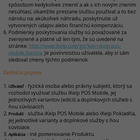
spôsobom kedykoľvek zmeniť a ak s ich novým znením
nesúhlasí, okamžite prestane službu používať a to bez
nároku na: akúkoľvek náhradu, poskytnutie už
vytvorených údajov alebo finančnú kompenzáciu.
Podmienky poskytovania služby sú považované za
zverejnené a platné už len tým, že sú uvedené na
stránke:
http://www.ikelp.com/go?key=ikelp.pos-
mobile.licencia
. Je povinnosťou užívateľa, aby si sám
sledoval zmeny týchto podmienok.
Definícia pojmov
- fyzická osoba alebo právny subjekt, ktorý sa
Užívateľ
rozhodol využívať službu iKelp POS Mobile, jej
jednotlivých variantov (edícií) a doplnkových služieb s
ňou súvisiacich.
- služba iKelp POS Mobile alebo iKelp Pokladňa,
Produkt
jej jednotlivé varianty a doplnkové služby s ňou
súvisiace.
- iné pomenovanie Produktu.
Aplikácia