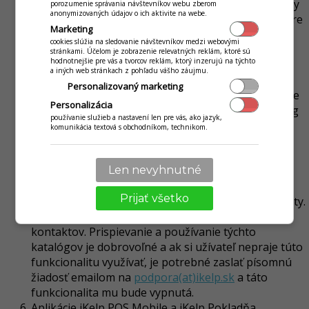
aktívnych zákazníckych kontaktov, finančné doklady
porozumenie správania návštevníkov webu zberom
anonymizovaných údajov o ich aktivite na webe.
nie sú limitované počtom v rámci aktívnej služby. Pre
Marketing
edície zadarmo sú hodnotami 3600 dokladov/rok.
cookies slúžia na sledovanie návštevníkov medzi webovými
Užívateľ súhlasí so zapojením sa do anonymného
stránkami. Účelom je zobrazenie relevatných reklám, ktoré sú
hodnotnejšie pre vás a tvorcov reklám, ktorý inzerujú na týchto
vyhodnocovania používania analytických nástrojov
a iných web stránkach z pohľadu vášho záujmu.
poskytovateľom z dôvodu zdokonaľovania
Personalizovaný marketing
užívateľského rozhrania aplikácie a jej funkcií. Údaje
Personalizácia
sú anonymné a slúžia výlučne pre vývoj, monitoring
používanie služieb a nastavení len pre vás, ako jazyk,
a údržbu aplikácie.
komunikácia textová s obchodníkom, technikom.
Pre prístup a používanie, zdieľanie informačných a
údajových katalógov, ktoré zabezpečujú
Len nevyhnutné
komfortnosť aplikácie je nutné súhlasiť s
anonymným prispievaním do týchto katalógov
Prijať všetko
svojimi údajmi v rámci zdieľanej informačnej hodnoty.
Ide o služby ako katalóg tovarov, obchodných
kontaktov. Prispievanie a používanie týchto
katalógov je dobrovoľné a ak si užívateľ nepraje túto
funkcionalitu využívať, je potrebné zaslať písomnú
žiadosť emailom na
podpora(at)ikelp.sk
a táto
funkcionalita mu bude vypnutá.
Aplikácie iKelp POS Mobile a iKelp Pokladňa