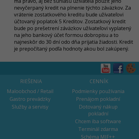
má právo, aj bez súhlasu užívateľa použiť jeho
nevyčerpaný kredit na plnenie týchto záväzkov. Za
vrátenie zostatkového kreditu bude užívateľovi
účtovaný poplatok 5 Kreditov. Zostatkový kredit
bude po prešetrení záväzkov užívateľovi vyplatený
na jeho bankový účet formou dobropisu a to
najneskôr do 30 dní odo dňa prijatia žiadosti.
Kredit
je prepočítaný podľa hodnoty akou bol zakúpený.
RIEŠENIA
CENNÍK
Maloobchod / Retail
Podmienky používania
Gastro prevádzky
Prenájom pokladní
Služby a servisy
Dotovaný nákup
pokladní
Chcem iba software
Terminál zdarma
Schéma MIF++