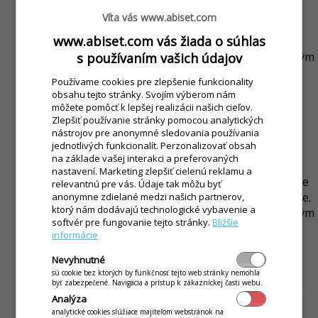
nepretržitej prevádzky 24/7.
Víta vás www.abiset.com
Na využívanie služieb iKelp POS Mobile a iKelp
www.abiset.com vás žiada o súhlas
Pokladňa je potrebné internetové pripojenie,
kompatibilné zariadenie s kompatibilným operačným
s používaním vašich údajov
systémom a internetovým prehliadačom, ktorých
Používame cookies pre zlepšenie funkcionality
špecifikácia je uvedené na stránkach
obsahu tejto stránky. Svojím výberom nám
http://www.ikelp.com/go?key=ikelp.pos-
môžete pomôcť k lepšej realizácii našich cieľov.
mobile.systemove-poziadavky
v systémových
Zlepšiť používanie stránky pomocou analytických
nástrojov pre anonymné sledovania používania
požiadavkách. Tieto požiadavky sa môžu meniť v
jednotlivých funkcionalít. Perzonalizovať obsah
závislosti od vývoja aplikácie.
na základe vašej interakci a preferovaných
V rámci všetkých edícií a funkcionality sa aplikujú
nastavení. Marketing zlepšiť cielenú reklamu a
pravidlá pre férové využívanie služby (FUP = fair use
relevantnú pre vás. Údaje tak môžu byť
policy), aby bolo zabezpečené optimálne používanie.
anonymne zdielané medzi našich partnerov,
ktorý nám dodávajú technologické vybavenie a
FUP sa aplikuje jednotlivo na prevádzky, kde hlavným
softvér pre fungovanie tejto stránky.
Bližšie
kritériom sú základné hodnoty a limity, ktoré je
informácie
možné doplnkovými službami rozšíriť. Základnými
hodnotami sú 15000 dokladov/rok, 100 otvorených
Nevyhnutné
sú cookie bez ktorých by funkčnosť tejto web stránky nemohla
aktívnych objednávok (9 mesiacov archív
byť zabezpečené. Navigácia a prístup k zákazníckej časti webu.
objednávok), 100 stolov/prevádzku, 1000 aktívnych
Analýza
tovarových položiek, 50 tovarových kategórií, 3000
analytické cookies slúžiace majiteľom webstránok na