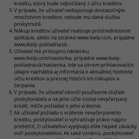
kreditu, ktorý bude odpočítaný z účtu kreditov.
V prípade, že užívateľ nedisponuje dostatočným
množstvom kreditov, nebude mu daná služba
poskytnutá.
Nákup kreditov užívateľ realizuje prostredníctvom
aplikácie, alebo na stránke www.ikelp.com, prípadne
www.ikelp-pokladna.sk.
Užívateľ má prístupnú nástenku
www.ikelp.com/nastenka, pripadne www.ikelp-
pokladna.sk/nastenka
, kde sa okrem prihlasovacích
údajov nachádza aj informácia o aktuálnej hodnote
účtu kreditov a presnej histórii ich nákupov a
čerpania.
V prípade, že užívateľ ukončí používanie služieb
poskytovateľa a na jeho účte zostal nevyčerpaný
kredit, môže požiadať o jeho vrátenie.
Ak užívateľ požiada o vrátenie nevyčerpaného
kreditu, poskytovateľ si vyhradzuje právo najprv
prešetriť, či užívateľovi vyplývajú ešte nejaké záväzky
voči poskytovateľovi. Ak také vzniknú, poskytovateľ