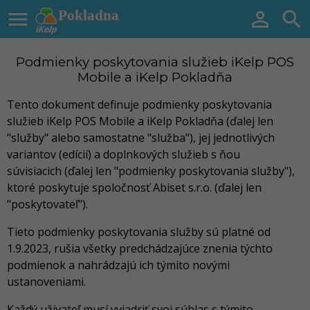

Pokladna


Podmienky poskytovania služieb iKelp POS
Mobile a iKelp Pokladňa
Tento dokument definuje podmienky poskytovania
služieb iKelp POS Mobile a iKelp Pokladňa (ďalej len
"služby" alebo samostatne "služba"), jej jednotlivých
variantov (edícií) a doplnkových služieb s ňou
súvisiacich (ďalej len "podmienky poskytovania služby"),
ktoré poskytuje spoločnosť Abiset s.r.o. (ďalej len
"poskytovateľ").
Tieto podmienky poskytovania služby sú platné od
1.9.2023, rušia všetky predchádzajúce znenia týchto
podmienok a nahrádzajú ich týmito novými
ustanoveniami.
Každý užívateľ musí vyjadriť svoj súhlas s týmito