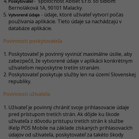
- spoločnosť Abiset s.r.o. so sídlom:
Poskytovateľ
Bernoláková 1A, 90101 Malacky.
- údaje, ktoré užívateľ vytvorí počas
Vytvorené údaje
používania aplikácie. Tieto údaje sa nachádzajú v
databáze aplikácie.
Povinnosti poskytovateľa
Poskytovateľ je povinný vyvinúť maximálne úsilie, aby
zabezpečil, že vytvorené údaje v aplikácii konkrétnym
užívateľom neposkytne tretím stranám.
Poskytovateľ poskytuje služby len na území Slovenskej
republiky.
Povinnosti užívateľa
Užívateľ je povinný chrániť svoje prihlasovacie údaje
pred prístupom tretích strán. Ak dôjde ku škode
užívateľa z dôvodu prístupu tretích strán k službe
iKelp POS Mobile na základe získaných prihlasovacích
údajov od užívateľa, poskytovateľ za takéto škody