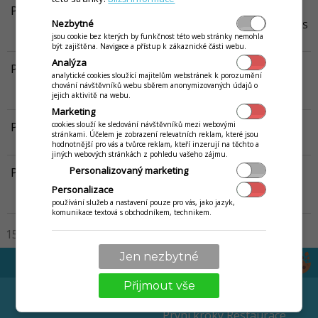
POS Manažer - konfigurace displeje
Nezbytné
V návodu je popsáno, jak nakonfigurovat displej v aplikaci iKelp POS
jsou cookie bez kterých by funkčnost této web stránky nemohla
Manažer.
Víc...
být zajištěna. Navigace a přístup k zákaznické části webu.
Analýza
POS Manažer Server - základní nastavení
analytické cookies sloužící majitelům webstránek k porozumění
Návod popisuje základní nastavení pro nastavení iKelp POS
chování návštěvníků webu sběrem anonymizovaných údajů o
Manažera jako TCP/IP server, nebo jako File server
Víc...
jejich aktivitě na webu.
Marketing
POS Manažer - představení
cookies slouží ke sledování návštěvníků mezi webovými
stránkami. Účelem je zobrazení relevatních reklam, které jsou
Představení aplikace iKelp POS Manažer.
Víc...
hodnotnější pro vás a tvůrce reklam, kteří inzerují na těchto a
jiných webových stránkách z pohledu vašeho zájmu.
Personalizovaný marketing
POS Manažer - nastavení zařízení
V tomto návodě jsou popsána jednotlivá zařízení, která se dají
Personalizace
nastavit v iKelp POS Manažeři.
Víc...
používání služeb a nastavení pouze pro vás, jako jazyk,
komunikace textová s obchodníkem, technikem.
15
30
50
100
200
Jen nezbytné
Přijmout vše
EET
NÁVODY
První kroky Restaurace