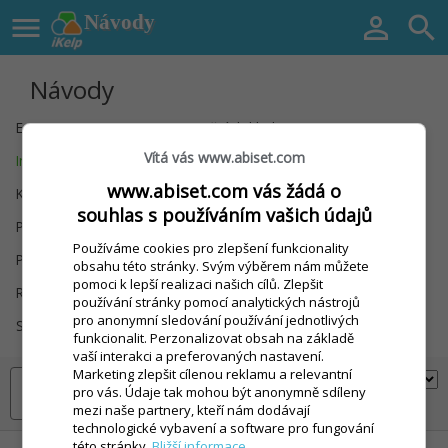

Návody


Návody
Export / Import
Finanční doklady
Vítá vás www.abiset.com
Instalace zařízení
Inventury
www.abiset.com vás žádá o
Kontakty
Nastavení
souhlas s používáním vašich údajů
Prodej (dotyk.)
Prodej (kl.+myš)
Používáme cookies pro zlepšení funkcionality
Prodejní položky
Receptury / Výroba
obsahu této stránky. Svým výběrem nám můžete
pomoci k lepší realizaci našich cílů. Zlepšit
Registrace
Sklad
používání stránky pomocí analytických nástrojů
pro anonymní sledování používání jednotlivých
Slevy a Kredit
Statistiky / Rozbory
funkcionalit. Perzonalizovat obsah na základě
vaší interakci a preferovaných nastavení.
Marketing zlepšit cílenou reklamu a relevantní
pro vás. Údaje tak mohou být anonymně sdíleny
mezi naše partnery, kteří nám dodávají
technologické vybavení a software pro fungování
této stránky.
Bližší informace