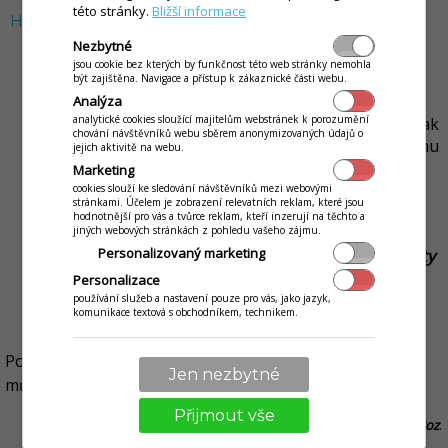
této stránky.
Bližší informace
Hromadné skrytí skladových karet pro daný sklad
Nezbytné
V seznamu skladových karet nastavte v části Filtr
jsou cookie bez kterých by funkčnost této web stránky nemohla
sklad, ve kterém nechcete, aby se skladové karty
být zajištěna. Navigace a přístup k zákaznické části webu.
zobrazovaly, resp. je chcete pro tento sklad skrýt.
Analýza
analytické cookies sloužící majitelům webstránek k porozumění
Označte skladové karty, kterým chcete tento příznak
chování návštěvníků webu sběrem anonymizovaných údajů o
změnit a pravým tlačítkem myši klikněte do seznamu
jejich aktivitě na webu.
karet např. v sloupci "
Název položky
".
Marketing
Zobrazí se Vám nabídka možností pro práci se
cookies slouží ke sledování návštěvníků mezi webovými
stránkami. Účelem je zobrazení relevatních reklam, které jsou
skladovými kartami. Vyberte možnost "
Rozšířené
hodnotnější pro vás a tvůrce reklam, kteří inzerují na těchto a
úkony nad označenými kartami
".
jiných webových stránkách z pohledu vašeho zájmu.
Personalizovaný marketing
Následně vyberte z nabídky
Úkon -> Označené karty
skrýt ve vybraném skladu
.
Personalizace
O úspěšném vykonání této změny Vás systém
používání služeb a nastavení pouze pro vás, jako jazyk,
komunikace textová s obchodníkem, technikem.
informuje hlášením.
Pomocí rozšířeného filtru v seznamu skladových karet
Jen nezbytné
můžete samozřejmě i tyto karty následně zobrazit.
Přijmout vše
V seznamu skladových karet klikněte v části "
Filtr
" na tlačítko
Roz
.
Zobrazí se Vám rozšířená nabídka na filtrování