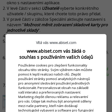
okno s nastaveními aplikace.
V levé části v sekci
Uživatelé
vyberte konkrétního
uživatele / skupinu, které chcete toto právo přidat.
V pravé části v záložce Speciální aktivujte nastavení s
názvem "
Možnost měnit zobrazení skladové karty pro
jednotlivé sklady
".
Změnu potvrdíte kliknutím na tlačítko
Uložit
.
Karty
(nebo
Skladové karty
) zobrazíte kliknutím
Vítá vás www.abiset.com
na
Sklad -> Karty
v hlavním menu aplikace nebo
www.abiset.com vás žádá o
kliknutím na tlačítko s písmenem K na nástrojové liště.
souhlas s používáním vašich údajů
Otevřte si danou skladovou kartu na úpravu a v
záložce Sklady definujte, pro které sklady bude daná
Používáme cookies pro zlepšení funkcionality
skladová karta skrytá.
(V našem případě bude skladová
obsahu této stránky. Svým výběrem nám můžete
karta viditelná v Hlavním skladu, nebude vidět ve skladu
pomoci k lepší realizaci našich cílů. Zlepšit
používání stránky pomocí analytických nástrojů
Provoz č. 1.)
pro anonymní sledování používání jednotlivých
Změnu potvrdíte kliknutím na tlačítko
Uložit
.
funkcionalit. Perzonalizovat obsah na základě
vaší interakci a preferovaných nastavení.
Marketing zlepšit cílenou reklamu a relevantní
pro vás. Údaje tak mohou být anonymně sdíleny
mezi naše partnery, kteří nám dodávají
technologické vybavení a software pro fungování