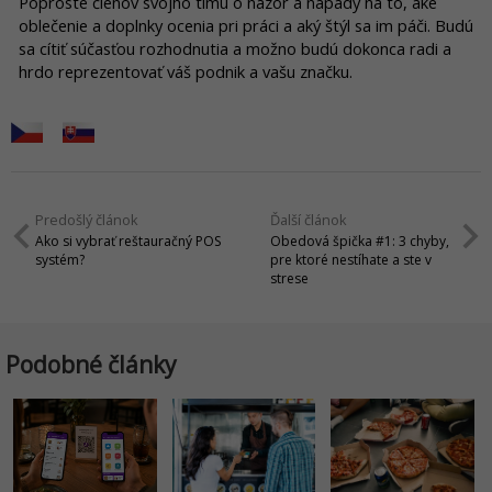
Poproste členov svojho tímu o názor a nápady na to, aké
oblečenie a doplnky ocenia pri práci a aký štýl sa im páči. Budú
sa cítiť súčasťou rozhodnutia a možno budú dokonca radi a
hrdo reprezentovať váš podnik a vašu značku.
Predošlý článok
Ďalší článok
Ako si vybrať reštauračný POS
Obedová špička #1: 3 chyby,
systém?
pre ktoré nestíhate a ste v
strese
Podobné články