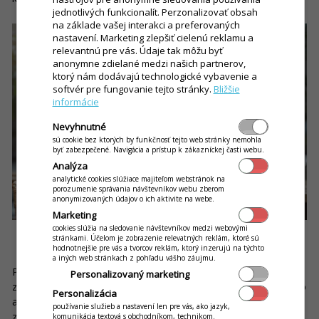
jednotlivých funkcionalít. Perzonalizovať obsah
na základe vašej interakci a preferovaných
nastavení. Marketing zlepšiť cielenú reklamu a
relevantnú pre vás. Údaje tak môžu byť
anonymne zdielané medzi našich partnerov,
ktorý nám dodávajú technologické vybavenie a
softvér pre fungovanie tejto stránky.
Bližšie
informácie
Nevyhnutné
sú cookie bez ktorých by funkčnosť tejto web stránky nemohla
byť zabezpečené. Navigácia a prístup k zákazníckej časti webu.
Analýza
analytické cookies slúžiace majiteľom webstránok na
porozumenie správania návštevníkov webu zberom
anonymizovaných údajov o ich aktivite na webe.
Marketing
cookies slúžia na sledovanie návštevníkov medzi webovými
stránkami. Účelom je zobrazenie relevatných reklám, ktoré sú
Logo a symboly značky
hodnotnejšie pre vás a tvorcov reklám, ktorý inzerujú na týchto
a iných web stránkach z pohľadu vášho záujmu.
Pri úvahách o oblečení a doplnkoch myslite na to, aby vaši
Personalizovaný marketing
zákazníci mali vaše logo a symbol značky stále na očiach. Logo
Personalizácia
alebo názov podniku na oblečení síce nie sú nutnosť, no
používanie služieb a nastavení len pre vás, ako jazyk,
zákazníkom umožňujú jasne identifikovať, kto patrí k
komunikácia textová s obchodníkom, technikom.