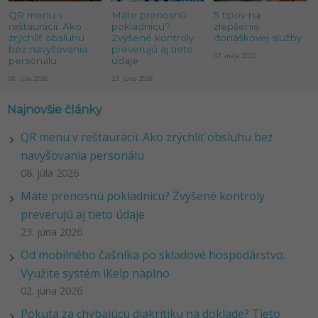
QR menu v
Máte prenosnú
5 tipov na
reštaurácii: Ako
pokladnicu?
zlepšenie
zrýchliť obsluhu
Zvýšené kontroly
donáškovej služby
bez navyšovania
preverujú aj tieto
07. mája 2022
personálu
údaje
08. júla 2026
23. júna 2026
Najnovšie články
QR menu v reštaurácii: Ako zrýchliť obsluhu bez
navyšovania personálu
08. júla 2026
Máte prenosnú pokladnicu? Zvýšené kontroly
preverujú aj tieto údaje
23. júna 2026
Od mobilného čašníka po skladové hospodárstvo.
Využite systém iKelp naplno
02. júna 2026
Pokuta za chýbajúcu diakritiku na doklade? Tieto