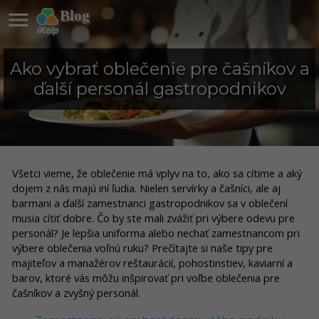

Blog
Ako vybrať oblečenie pre čašníkov a
ďalší personál gastropodnikov
Všetci vieme, že oblečenie má vplyv na to, ako sa cítime a aký
dojem z nás majú iní ľudia. Nielen servírky a čašníci, ale aj
barmani a ďalší zamestnanci gastropodnikov sa v oblečení
musia cítiť dobre. Čo by ste mali zvážiť pri výbere odevu pre
personál? Je lepšia uniforma alebo nechať zamestnancom pri
výbere oblečenia voľnú ruku? Prečítajte si naše tipy pre
majiteľov a manažérov reštaurácií, pohostinstiev, kaviarní a
barov, ktoré vás môžu inšpirovať pri voľbe oblečenia pre
čašníkov a zvyšný personál.