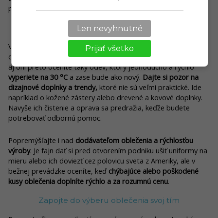
personálu vášho podniku, najmä ak ste nezvolili uniformy.
Ľahká údržba oblečenia šetrí vaše náklady
Len nevyhnutné
V reštauráciách je zvyčajne rušno, vaši zamestnanci môžu
Prijať všetko
oblečenie ľahko zašpiniť pri manipulácii s jedlom a riadom. Vy
aj oni preto oceníte taký odev, ktorý jednoducho a rýchlo
vyperiete na 30 °C
a zase bude ako nový.
Dajte si pozor na
dizajnové doplnky a trendy,
ktoré nie sú veľmi praktické. Ide
napríklad o kožené zástery alebo drevené a kovové doplnky.
Navyše ich čistenie a oprava sa predražia, keďže budete
potrebovať odbornú pomoc.
Popremýšľajte i nad
dodávateľom oblečenia a rýchlosťou
výroby
. Je fajn dať si pred otvorením podniku ušiť uniformy na
mieru alebo ich doviezť cez polovicu sveta z Ameriky, ale v
bežnej prevádzke oceníte, keď
chýbajúce alebo poškodené
kusy oblečenia doplníte rýchlo a za rozumnú cenu
.
Zapojte do výberu oblečenia svoj tím