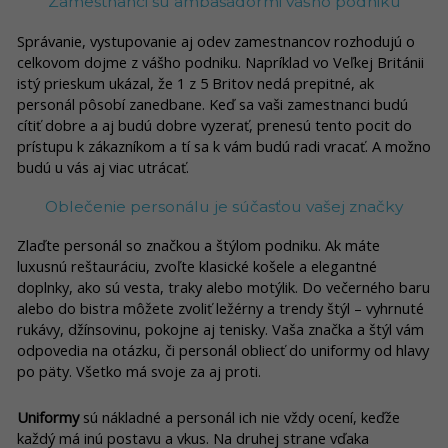
Zamestnanci sú ambasádormi vášho podniku
Správanie, vystupovanie aj odev zamestnancov rozhodujú o
celkovom dojme z vášho podniku. Napríklad vo Veľkej Británii
istý prieskum ukázal, že 1 z 5 Britov nedá prepitné, ak
personál pôsobí zanedbane. Keď sa vaši zamestnanci budú
cítiť dobre a aj budú dobre vyzerať, prenesú tento pocit do
prístupu k zákazníkom a tí sa k vám budú radi vracať. A možno
budú u vás aj viac utrácať.
Oblečenie personálu je súčasťou vašej značky
Zlaďte personál so značkou a štýlom podniku. Ak máte
luxusnú reštauráciu, zvoľte klasické košele a elegantné
doplnky, ako sú vesta, traky alebo motýlik. Do večerného baru
alebo do bistra môžete zvoliť ležérny a trendy štýl – vyhrnuté
rukávy, džínsovinu, pokojne aj tenisky. Vaša značka a štýl vám
odpovedia na otázku, či personál obliecť do uniformy od hlavy
po päty. Všetko má svoje za aj proti.
Uniformy
sú nákladné a personál ich nie vždy ocení, keďže
každý má inú postavu a vkus. Na druhej strane vďaka