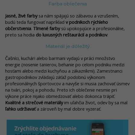
Farba oblečenia
Jasné, živé farby
sa nám spájajú so zábavou a vzrušením,
budú teda fungovať napríklad
v podnikoch rýchleho
občerstvenia
.
Tlmené farby
sú upokojujúce a profesionálne,
preto sa hodia
do luxusných reštaurácií a podnikov
.
Materiál je dôležitý
Čašníci, kuchári alebo barmani vydajú v práci množstvo
energie (nosenie tanierov, behanie po celom podniku medzi
hosťami alebo medzi kuchyňou a zákazníkmi). Zamestnanci
gastropodnikov zvládajú záťaž podobnú výkonom
profesionálnych športovcov a navyše si musia zachovať úsmev
na tvári, pokoj a pohodu. Preto ich oblečenie nesmie pri
výkone práce nijako obmedzovať alebo dokonca trápiť.
Kvalitné a strečové materiály
im uľahčia život, odev by sa mal
ľahko udržiavať
a zároveň by mal dobre vyzerať.