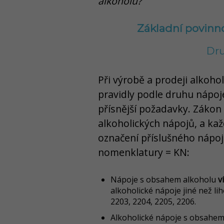
alkoholu?
Základní povinno
Dru
Při výrobě a prodeji alkoho
pravidly podle druhu nápoje.
přísnější požadavky. Zákon 
alkoholických nápojů, a kaž
označení příslušného náp
nomenklatury = KN:
Nápoje s obsahem alkoholu
v
alkoholické nápoje jiné než l
2203, 2204, 2205, 2206.
Alkoholické nápoje s obsahe