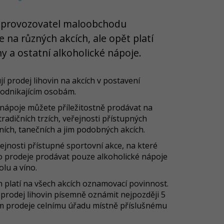
 provozovatel maloobchodu
 na různých akcích, ale opět platí
ny a ostatní alkoholické nápoje.
 prodej lihovin na akcích v postavení
podnikajícím osobám.
é nápoje můžete příležitostně prodávat na
adičních trzích, veřejnosti přístupných
rních, tanečních a jim podobných akcích.
řejnosti přístupné sportovní akce, na které
o prodeje prodávat pouze alkoholické nápoje
olu a víno.
in platí na všech akcích oznamovací povinnost.
prodej lihovin písemně oznámit nejpozději 5
m prodeje celnímu úřadu místně příslušnému