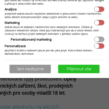
jsou cookie bez kterých by funkčnost této web stránky nemohla být zajištěna. Navigace
a přístup k zákaznické části webu.
Analýza
analytické cookies sloužící majitelům webstránek k porozumění chování návštěvníků
webu sběrem anonymizovaných údajů o jejich aktivitě na webu.
Marketing
cookies slouží ke sledování návštěvníků mezi webovými stránkami. Účelem je
zobrazení relevatních reklam, které jsou hodnotnější pro vás a tvůrce reklam, kteří
inzerují na těchto a jiných webových stránkách z pohledu vašeho zájmu.
Personalizovaný marketing
Personalizace
používání služeb a nastavení pouze pro vás, jako jazyk, komunikace textová s
obchodníkem, technikem.
Jen nezbytné
Přijmout vše
 kde je prodej alkoholu zcela
jmenované typy provozoven.
Úplný
nických zařízení, škol, prodejních
ných pro osoby mladší 18 let
.
rodej alkoholu na akcích