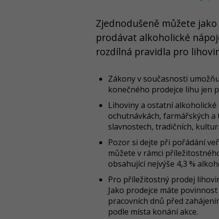
Zjednodušeně můžete jako
prodávat alkoholické nápoje
rozdílná pravidla pro lihovi
Zákony v současnosti umožňují
konečného prodejce lihu jen 
Lihoviny a ostatní alkoholick
ochutnávkách, farmářských a tr
slavnostech, tradičních, kultu
Pozor si dejte při pořádání ve
můžete v rámci příležitostnéh
obsahující nejvýše 4,3 % alkoh
Pro příležitostný prodej lihov
Jako prodejce máte povinnost 
pracovních dnů před zahájení
podle místa konání akce.