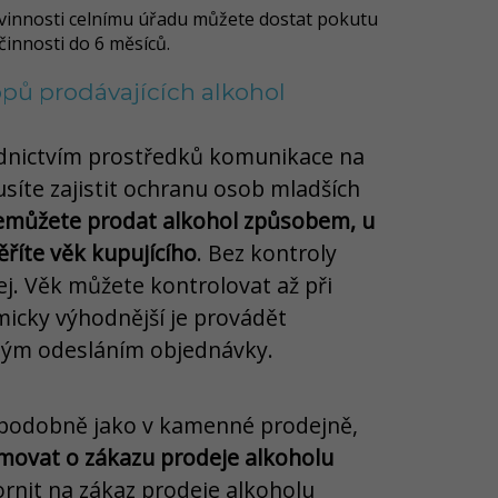
innosti celnímu úřadu můžete dostat pokutu
činnosti do 6 měsíců.
opů prodávajících alkohol
ednictvím prostředků komunikace na
síte zajistit ochranu osob mladších
emůžete prodat alkohol způsobem, u
říte věk kupujícího
. Bez kontroly
j. Věk můžete kontrolovat až při
micky výhodnější je provádět
ným odesláním objednávky.
 podobně jako v kamenné prodejně,
movat o zákazu prodeje alkoholu
ornit na zákaz prodeje alkoholu