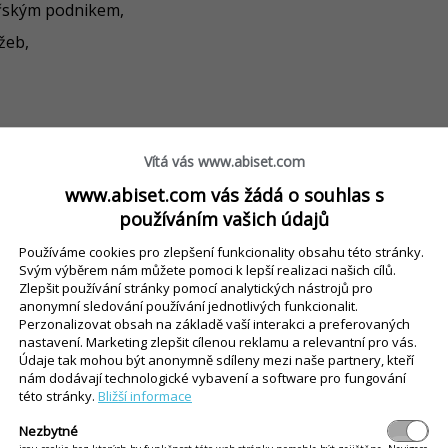
ářským podnikem,
žeb,
Vítá vás www.abiset.com
na prodej tohoto zboží umístěném uvnitř stavby
www.abiset.com vás žádá o souhlas s
používáním vašich údajů
ředku dálkové železniční, letecké, vodní a
Používáme cookies pro zlepšení funkcionality obsahu této stránky.
Svým výběrem nám můžete pomoci k lepší realizaci našich cílů.
Zlepšit používání stránky pomocí analytických nástrojů pro
anonymní sledování používání jednotlivých funkcionalit.
Perzonalizovat obsah na základě vaší interakci a preferovaných
nastavení. Marketing zlepšit cílenou reklamu a relevantní pro vás.
Údaje tak mohou být anonymně sdíleny mezi naše partnery, kteří
nám dodávají technologické vybavení a software pro fungování
této stránky.
Bližší informace
Nezbytné