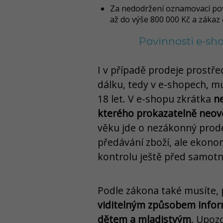
Za nedodržení oznamovací pov
až do výše 800 000 Kč a zákaz 
Povinnosti e-sh
I v případě prodeje prostř
dálku, tedy v e-shopech, mu
18 let. V e-shopu zkrátka
n
kterého prokazatelně neově
věku jde o nezákonný prode
předávání zboží, ale ekono
kontrolu ještě před samot
Podle zákona také musíte,
viditelným způsobem infor
dětem a mladistvým
. Upoz