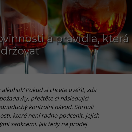
vinnosti a pravidla, která
držovat
alkohol? Pokud si chcete ověřit, zda
ožadavky, přečtěte si následující
jednoduchý kontrolní návod. Shrnuli
sti, které není radno podcenit. Jejich
ými sankcemi. Jak tedy na prodej