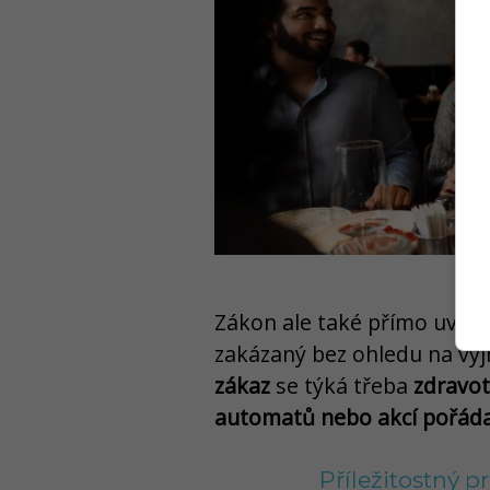
Zákon ale také přímo uvádí,
zakázaný bez ohledu na vy
zákaz
se týká třeba
zdravot
automatů nebo akcí pořáda
Příležitostný p