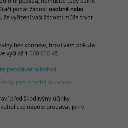
kdo o ni požádá, nemusíte tedy splnit
Stačí podat žádost
osobně nebo
m, že vyřízení vaší žádosti může trvat
oviny bez koncese, hrozí vám pokuta
 výši až 1 000 000 Kč.
e prodávat alkohol
ovny pro prodej alkoholu
aví před škodlivými účinky
koholické nápoje prodávat jen v