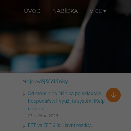
ÚVOD
NABÍDKA
VÍCE
Nejnovější články
Od mobilního číšníka po skladové

hospodářství. Využijte systém iKelp
naplno
03. května 2026
EET vs EET 2.0: Hlavní rozdíly,