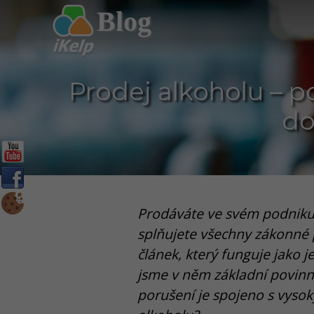
Blog
Prodej alkoholu – po
do
Prodáváte ve svém podniku 
splňujete všechny zákonné p
článek, který funguje jako 
jsme v něm základní povinno
porušení je spojeno s vysok