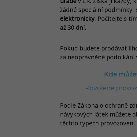
úřadě
v ČR. Získá ji každý, 
žádné speciální podmínky. 
elektronicky
. Počítejte s tí
až 30 dní.
Pokud budete prodávat lih
za neoprávněné podnikání ve
Kde můžet
Povolené provoz
Podle Zákona o ochraně zdr
návykových látek můžete al
těchto typech provozoven: