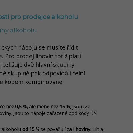
sti pro prodejce alkoholu
hy alkoholu
lických nápojů se musíte řídit
 Pro prodej lihovin totiž platí
rozlišuje dvě hlavní skupiny
dé skupině pak odpovídá i celní
oje kódem kombinované
íce než 0,5 %, ale méně než 15 %
, jsou tzv.
ihoviny. Jsou to nápoje zařazené pod kódy KN
m alkoholu
od 15 %
se považují za
lihoviny
. Líh a